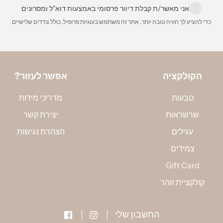
הסרגל, ומד
אני מאשר/ת קבלת דיוור פרסומי באמצעות דוא"ל ומסרונים
למדוד את ה
כדי להציע לך חוויה טובה יותר, אתר זה משתמש בעוגיות פרופיל, כולל צדדים שלישיים
באמצעות ה
אין כפל הנחות ומבצעים, בהרשמתי אני
מאשר/ת קבלת מסרים שיווקים למייל
הקולקציה
?אפשר לעזור
טבעות
מדריכי מידות
שרשראות
יצירת קשר
עגילים
הצהרת נגישות
צמידים
Gift Card
קולקציית זוהר
החשבון שלי