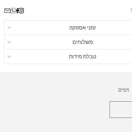
זמני אספקה
ים כל תכשיט לפי הזמנה אישית, זמן הייצור עשוי לקחת
משלוחים
בית - חינם
. עד 4 ימי עסקים מרגע שההזמנה מוכנה
טבלת מידות
יגים - עד 8 ימי עסקים)
את מידת הטבעת הנכונה לך? כל מה שאת צריכה זה
בית - אקספרס
, 50 ש״ח עד 2 ימי עסקים מרגע
ת שיש ברשותך, שמתאימה לאצבע אותה תרצי למדוד.
כנה (למעט ישובים חריגים)
 חמים
ו״ל
- בדואר רשום או משלוח אקספרס עד הבית מרגע
. עלות 200 ש״ח
ט מלא:
משלוחים
טבעת על גבי סרגל, כאשר מרכז הטבעת מונח על קצה