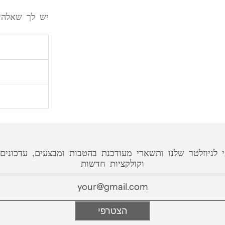
יש לך שאלה?
אנחנו מכינ
עד 16 ימי עסקים (לא כולל משלוח)
שליח עד ה
(למעט ישובים חר
איך תמצאי 
שליח עד ה
סרגל וטבע
שההזמנה מו
 לניוזלטר שלנו ותשארי מעודכנת בהטבות ומבצעים, עדכונים
וקולקציות חדשות
משלוח לח
שההזמנה מוכנה
לינק לפירו
הצטרפי
הניחי את ה