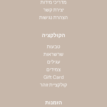
מדריכי מידות
יצירת קשר
הצהרת נגישות
הקולקציה
טבעות
שרשראות
מדידת קוטר צמיד
עגילים
אין ברשותך את מידתך? אין בעיה, הקיפי את אזור
צמידים
המפרק בחוט (באופן לא הדוק) ומדדי את אורכו
Gift Card
בס"מ, תוכלי להשתמש גם בסרט מדידה.
 ומבצעים, בהרשמתי אני
קולקציית זוהר
 מסרים שיווקים למייל
למדריך מידות המלא >>>
הזמנות