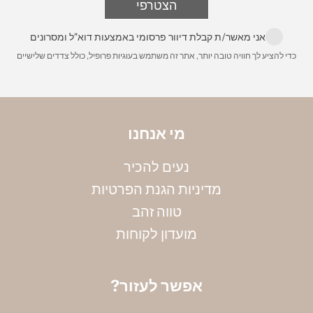
הצטרפי
עד הבית מרגע שההזמנה מוכנה. עלות 200 ש״ח
הניחי את הטבעת על גבי סרגל, כאשר מרכז הטבעת
מונח על קצה הסרגל, ומדדי את הקוטר הפנימי שלה
לינק לפירוט מלא:
משלוחים
אני מאשר/ת קבלת דיוור פרסומי באמצעות דוא"ל ומסרונים
במילימטרים. שימי לב, חשוב למדוד את הקוטר
כדי להציע לך חוויה טובה יותר, אתר זה משתמש בעוגיות פרופיל, כולל צדדים שלישיים
הפנימי. את הקוטר שמדדת תוכלי להמיר למידה
באמצעות הטבלה הבאה:
מי אנחנו
נעים להכיר
מדיניות הגנת הפרטיות
טווה זהב
מועדון לקוחות
?אפשר לעזור