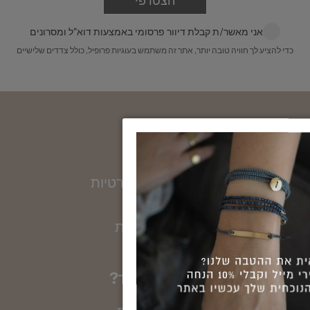
הצטרפי
עד הבית מרגע שההזמנה מוכנה. עלות 200 ש״ח
הניחי את הטבעת על גבי סרגל, כאשר מרכז הטבעת
מונח על קצה הסרגל, ומדדי את הקוטר הפנימי שלה
לינק לפירוט מלא:
משלוחים
אני מאשר/ת קבלת דיוור פרסומי באמצעות דוא"ל ומסרונים
במילימטרים. שימי לב, חשוב למדוד את הקוטר
כדי להציע לך חוויה טובה יותר, אתר זה משתמש בעוגיות פרופיל, כולל צדדים שלישיים
הפנימי. את הקוטר שמדדת תוכלי להמיר למידה
באמצעות הטבלה הבאה:
מי אנחנו
נעים להכיר
מדיניות הגנת הפרטיות
טווה זהב
מועדון לקוחות
?אפשר לעזור