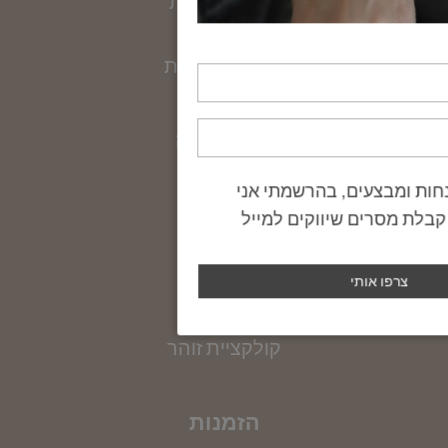
מדריכי מידות
יצירת קשר
הצהרת נגישות
הקולקציה
טבעות
שרשראות
מדידת קוטר צמיד
עגילים
אין ברשותך את מידתך? אין בעיה, הקיפי את אזור
צמידים
המפרק בחוט (באופן לא הדוק) ומדדי את אורכו
Gift Card
בס"מ, תוכלי להשתמש גם בסרט מדידה.
קולקציית זוהר
למדריך מידות המלא >>>
הזמנות