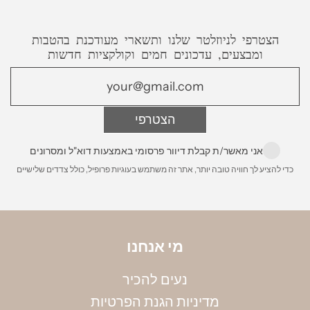
שאת צריכה זה סרגל וטבעת שיש ברשותך,
שליח עד הבית - אקספרס
, 50 ש״ח עד 2 ימי
שמתאימה לאצבע אותה תרצי למדוד.
הצטרפי לניוזלטר שלנו ותשארי מעודכנת בהטבות
עסקים מרגע שההזמנה מוכנה (למעט ישובים
ומבצעים, עדכונים חמים וקולקציות חדשות
חריגים)
משלוח לחו״ל
- בדואר רשום או משלוח אקספרס
הצטרפי
עד הבית מרגע שההזמנה מוכנה. עלות 200 ש״ח
הניחי את הטבעת על גבי סרגל, כאשר מרכז הטבעת
מונח על קצה הסרגל, ומדדי את הקוטר הפנימי שלה
לינק לפירוט מלא:
משלוחים
אני מאשר/ת קבלת דיוור פרסומי באמצעות דוא"ל ומסרונים
במילימטרים. שימי לב, חשוב למדוד את הקוטר
כדי להציע לך חוויה טובה יותר, אתר זה משתמש בעוגיות פרופיל, כולל צדדים שלישיים
הפנימי. את הקוטר שמדדת תוכלי להמיר למידה
באמצעות הטבלה הבאה:
מי אנחנו
נעים להכיר
מדיניות הגנת הפרטיות