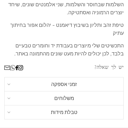
השלמות שבחוסר והשלמות, שני אלמנטים שונים, שיחד
יוצרים הרמוניה ואסתטיקה.
טיפת זהב ותליון בשיבוץ דיאמנט - יהלום אפור בחיתוך
עתיק
התכשיטים שלי מיוצרים בעבודת יד וחומרים טבעיים
בלבד, לכן יכולים להיות מעט שונים מהתמונה באתר.
ר
יש לך שאלה?
זמני אספקה
אנחנו מכינים כל תכשיט לפי הזמנה אישית, זמן
משלוחים
הייצור עשוי לקחת עד 16 ימי עסקים (לא כולל
שליח עד הבית - חינם
. עד 4 ימי עסקים מרגע
משלוח)
טבלת מידות
שההזמנה מוכנה (למעט ישובים חריגים - עד 8 ימי
איך תמצאי את מידת הטבעת הנכונה לך? כל מה
עסקים)