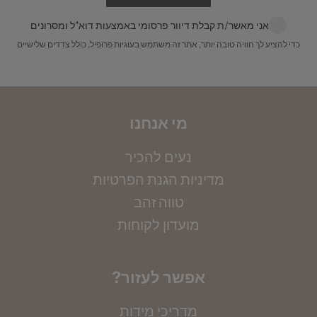
מונח על קצה הסרגל, ומדדי את הקוטר הפנימי שלה
לינק לפירוט מלא:
משלוחים
אני מאשר/ת קבלת דיוור פרסומי באמצעות דוא"ל ומסרונים
במילימטרים. שימי לב, חשוב למדוד את הקוטר
כדי להציע לך חוויה טובה יותר, אתר זה משתמש בעוגיות פרופיל, כולל צדדים שלישיים
הפנימי. את הקוטר שמדדת תוכלי להמיר למידה
באמצעות הטבלה הבאה:
מי אנחנו
נעים להכיר
מדיניות הגנת הפרטיות
טווה זהב
מועדון לקוחות
?אפשר לעזור
מדריכי מידות