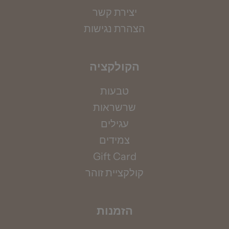
יצירת קשר
הצהרת נגישות
הקולקציה
טבעות
שרשראות
מדידת קוטר צמיד
עגילים
אין ברשותך את מידתך? אין בעיה, הקיפי את אזור
צמידים
המפרק בחוט (באופן לא הדוק) ומדדי את אורכו
Gift Card
בס"מ, תוכלי להשתמש גם בסרט מדידה.
קולקציית זוהר
למדריך מידות המלא >>>
הזמנות