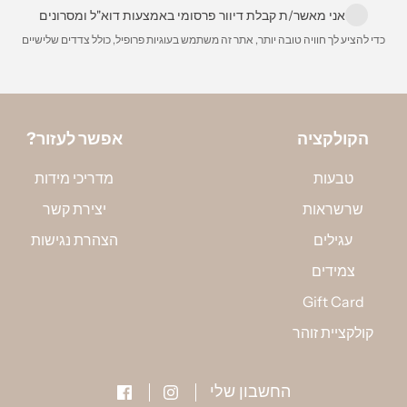
הסרגל, ומד
אני מאשר/ת קבלת דיוור פרסומי באמצעות דוא"ל ומסרונים
למדוד את ה
כדי להציע לך חוויה טובה יותר, אתר זה משתמש בעוגיות פרופיל, כולל צדדים שלישיים
באמצעות ה
הקולקציה
?אפשר לעזור
טבעות
מדריכי מידות
שרשראות
יצירת קשר
עגילים
הצהרת נגישות
צמידים
Gift Card
קולקציית זוהר
החשבון שלי