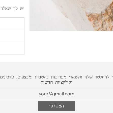
יש לך שאלה?
אנחנו מכינ
עד 16 ימי עסקים (לא כולל משלוח)
שליח עד ה
אין כפל הנחות ומבצעים, בהרשמתי אני
(למעט ישובים חר
מאשר/ת קבלת מסרים שיווקים למייל
איך תמצאי 
שליח עד ה
סרגל וטבע
שההזמנה מו
 לניוזלטר שלנו ותשארי מעודכנת בהטבות ומבצעים, עדכונים
וקולקציות חדשות
משלוח לח
שההזמנה מוכנה
לינק לפירו
הצטרפי
הניחי את ה