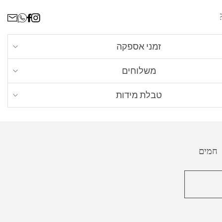
זמני אספקה
ים כל תכשיט לפי הזמנה אישית, זמן הייצור עשוי לקחת
משלוחים
בית - חינם
. עד 4 ימי עסקים מרגע שההזמנה מוכנה
טבלת מידות
יגים - עד 8 ימי עסקים)
את מידת הטבעת הנכונה לך? כל מה שאת צריכה זה
בית - אקספרס
, 50 ש״ח עד 2 ימי עסקים מרגע
ת שיש ברשותך, שמתאימה לאצבע אותה תרצי למדוד.
כנה (למעט ישובים חריגים)
 חמים
ו״ל
- בדואר רשום או משלוח אקספרס עד הבית מרגע
. עלות 200 ש״ח
ט מלא:
משלוחים
טבעת על גבי סרגל, כאשר מרכז הטבעת מונח על קצה