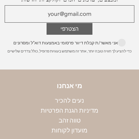
חריגים)
משלוח לחו״ל
- בדואר רשום או משלוח אקספרס
הצטרפי
עד הבית מרגע שההזמנה מוכנה. עלות 200 ש״ח
הניחי את הטבעת על גבי סרגל, כאשר מרכז הטבעת
מונח על קצה הסרגל, ומדדי את הקוטר הפנימי שלה
לינק לפירוט מלא:
משלוחים
אני מאשר/ת קבלת דיוור פרסומי באמצעות דוא"ל ומסרונים
במילימטרים. שימי לב, חשוב למדוד את הקוטר
כדי להציע לך חוויה טובה יותר, אתר זה משתמש בעוגיות פרופיל, כולל צדדים שלישיים
הפנימי. את הקוטר שמדדת תוכלי להמיר למידה
באמצעות הטבלה הבאה:
מי אנחנו
נעים להכיר
מדיניות הגנת הפרטיות
טווה זהב
מועדון לקוחות