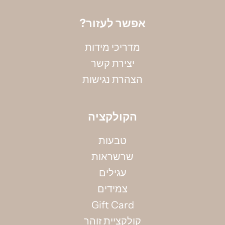
?אפשר לעזור
מדריכי מידות
יצירת קשר
הצהרת נגישות
הקולקציה
טבעות
שרשראות
מדידת קוטר צמיד
עגילים
אין ברשותך את מידתך? אין בעיה, הקיפי את אזור
צמידים
המפרק בחוט (באופן לא הדוק) ומדדי את אורכו
Gift Card
בס"מ, תוכלי להשתמש גם בסרט מדידה.
קולקציית זוהר