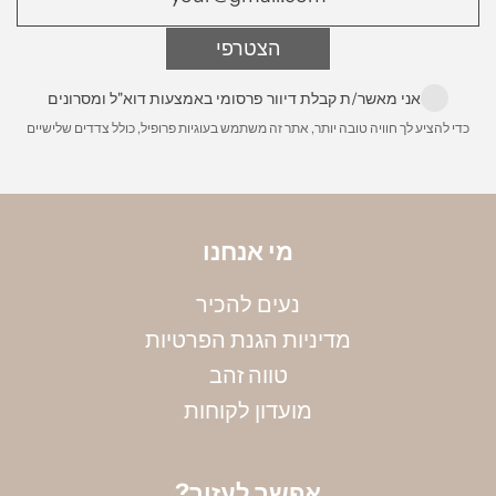
משלוח לחו״ל
- בדואר רשום או משלוח אקספרס
הצטרפי
עד הבית מרגע שההזמנה מוכנה. עלות 200 ש״ח
הניחי את הטבעת על גבי סרגל, כאשר מרכז הטבעת
מונח על קצה הסרגל, ומדדי את הקוטר הפנימי שלה
לינק לפירוט מלא:
משלוחים
אני מאשר/ת קבלת דיוור פרסומי באמצעות דוא"ל ומסרונים
במילימטרים. שימי לב, חשוב למדוד את הקוטר
כדי להציע לך חוויה טובה יותר, אתר זה משתמש בעוגיות פרופיל, כולל צדדים שלישיים
הפנימי. את הקוטר שמדדת תוכלי להמיר למידה
באמצעות הטבלה הבאה:
מי אנחנו
נעים להכיר
מדיניות הגנת הפרטיות
טווה זהב
מועדון לקוחות
?אפשר לעזור