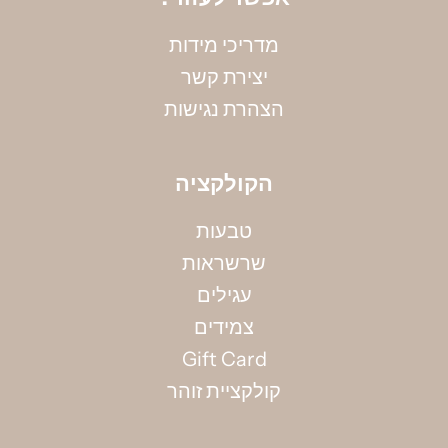
מדריכי מידות
יצירת קשר
הצהרת נגישות
הקולקציה
טבעות
שרשראות
מדידת קוטר צמיד
ות ומבצעים, בהרשמתי אני
עגילים
לת מסרים שיווקים למייל
אין ברשותך את מידתך? אין בעיה, הקיפי את אזור
צמידים
המפרק בחוט (באופן לא הדוק) ומדדי את אורכו
Gift Card
בס"מ, תוכלי להשתמש גם בסרט מדידה.
קולקציית זוהר
למדריך מידות המלא >>>