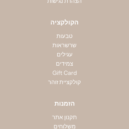
הצהרת נגישות
הקולקציה
טבעות
שרשראות
מדידת קוטר צמיד
עגילים
אין ברשותך את מידתך? אין בעיה, הקיפי את אזור
צמידים
המפרק בחוט (באופן לא הדוק) ומדדי את אורכו
Gift Card
בס"מ, תוכלי להשתמש גם בסרט מדידה.
קולקציית זוהר
למדריך מידות המלא >>>
הזמנות
תקנון אתר
משלוחים