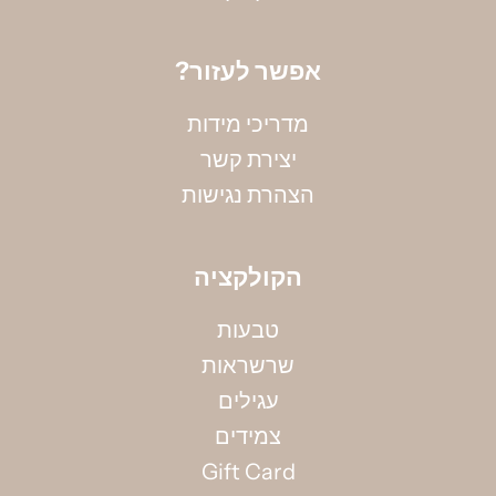
?אפשר לעזור
מדריכי מידות
יצירת קשר
הצהרת נגישות
הקולקציה
טבעות
ות ומבצעים, בהרשמתי אני
שרשראות
לת מסרים שיווקים למייל
מדידת קוטר צמיד
עגילים
אין ברשותך את מידתך? אין בעיה, הקיפי את אזור
צמידים
המפרק בחוט (באופן לא הדוק) ומדדי את אורכו
Gift Card
בס"מ, תוכלי להשתמש גם בסרט מדידה.