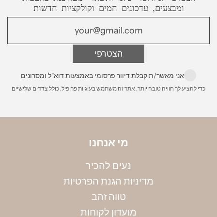
עסקים מרגע שההזמנה מוכנה (למעט ישובים
ומבצעים, עדכונים חמים וקולקציות חדשות
חריגים)
משלוח לחו״ל
- בדואר רשום או משלוח אקספרס
הצטרפי
עד הבית מרגע שההזמנה מוכנה. עלות 200 ש״ח
הניחי את הטבעת על גבי סרגל, כאשר מרכז הטבעת
מונח על קצה הסרגל, ומדדי את הקוטר הפנימי שלה
לינק לפירוט מלא:
משלוחים
אני מאשר/ת קבלת דיוור פרסומי באמצעות דוא"ל ומסרונים
במילימטרים. שימי לב, חשוב למדוד את הקוטר
כדי להציע לך חוויה טובה יותר, אתר זה משתמש בעוגיות פרופיל, כולל צדדים שלישיים
הפנימי. את הקוטר שמדדת תוכלי להמיר למידה
באמצעות הטבלה הבאה:
מי אנחנו
נעים להכיר
מדיניות הגנת הפרטיות
טווה זהב
מועדון לקוחות