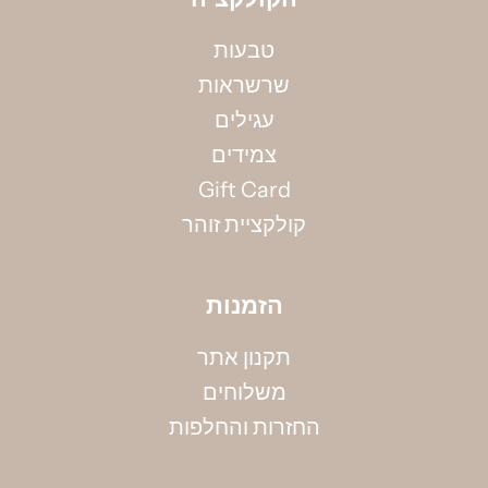
טבעות
שרשראות
מדידת קוטר צמיד
עגילים
אין ברשותך את מידתך? אין בעיה, הקיפי את אזור
צמידים
המפרק בחוט (באופן לא הדוק) ומדדי את אורכו
Gift Card
בס"מ, תוכלי להשתמש גם בסרט מדידה.
קולקציית זוהר
למדריך מידות המלא >>>
הזמנות
תקנון אתר
משלוחים
החזרות והחלפות