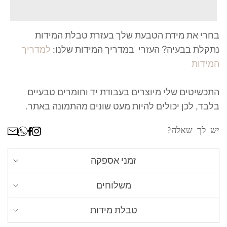
בחרי את מידת הטבעת שלך בעזרת טבלת המידות
נתקלת בבעיה? העזרי במדריך המידות שלנו:
למדריך
המידות
התכשיטים שלי מיוצרים בעבודת יד וחומרים טבעיים
בלבד, לכן יכולים להיות מעט שונים מהתמונה באתר.
ר
יש לך שאלה?
זמני אספקה
אנחנו מכינים כל תכשיט לפי הזמנה אישית, זמן
משלוחים
הייצור עשוי לקחת עד 16 ימי עסקים (לא כולל
שליח עד הבית - חינם
. עד 4 ימי עסקים מרגע
משלוח)
טבלת מידות
שההזמנה מוכנה (למעט ישובים חריגים - עד 8 ימי