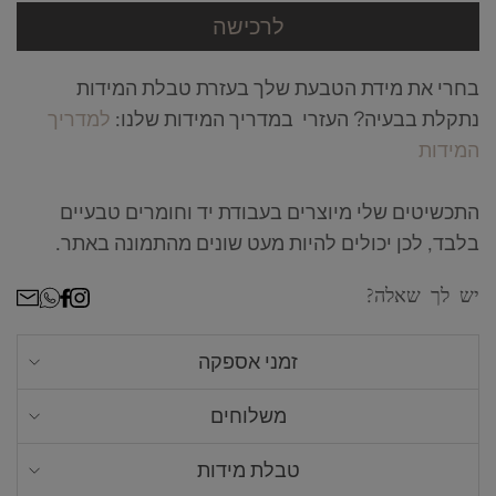
לרכישה
בחרי את מידת הטבעת שלך בעזרת טבלת המידות
נתקלת בבעיה? העזרי במדריך המידות שלנו:
למדריך
המידות
התכשיטים שלי מיוצרים בעבודת יד וחומרים טבעיים
בלבד, לכן יכולים להיות מעט שונים מהתמונה באתר.
ר
יש לך שאלה?
זמני אספקה
אנחנו מכינים כל תכשיט לפי הזמנה אישית, זמן
משלוחים
הייצור עשוי לקחת עד 16 ימי עסקים (לא כולל
אין כפל הנחות ומבצעים, בהרשמתי אני
שליח עד הבית - חינם
. עד 4 ימי עסקים מרגע
משלוח)
טבלת מידות
מאשר/ת קבלת מסרים שיווקים למייל
שההזמנה מוכנה (למעט ישובים חריגים - עד 8 ימי