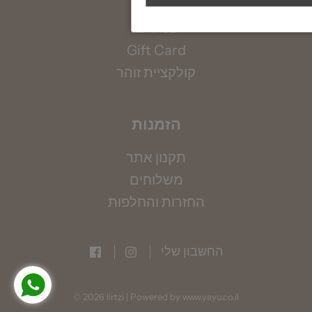
עגילים
אין ברשותך את מידתך? אין בעיה, הקיפי את אזור
צמידים
המפרק בחוט (באופן לא הדוק) ומדדי את אורכו
Gift Card
בס"מ, תוכלי להשתמש גם בסרט מדידה.
קולקציית זוהר
למדריך מידות המלא >>>
הזמנות
תקנון אתר
משלוחים
החזרות והחלפות
החשבון שלי
© 2026 lirtzi
|
Powered by www.yayu.co.il