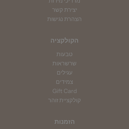
מדריכי מידות
יצירת קשר
הצהרת נגישות
הקולקציה
טבעות
שרשראות
מדידת קוטר צמיד
עגילים
אין ברשותך את מידתך? אין בעיה, הקיפי את אזור
צמידים
המפרק בחוט (באופן לא הדוק) ומדדי את אורכו
Gift Card
בס"מ, תוכלי להשתמש גם בסרט מדידה.
קולקציית זוהר
למדריך מידות המלא >>>
הזמנות