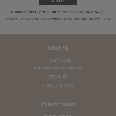
הצטרפי
עד הבית מרגע שההזמנה מוכנה. עלות 200 ש״ח
הניחי את הטבעת על גבי סרגל, כאשר מרכז הטבעת
מונח על קצה הסרגל, ומדדי את הקוטר הפנימי שלה
לינק לפירוט מלא:
משלוחים
אני מאשר/ת קבלת דיוור פרסומי באמצעות דוא"ל ומסרונים
במילימטרים. שימי לב, חשוב למדוד את הקוטר
כדי להציע לך חוויה טובה יותר, אתר זה משתמש בעוגיות פרופיל, כולל צדדים שלישיים
הפנימי. את הקוטר שמדדת תוכלי להמיר למידה
באמצעות הטבלה הבאה:
מי אנחנו
נעים להכיר
מדיניות הגנת הפרטיות
טווה זהב
מועדון לקוחות
?אפשר לעזור