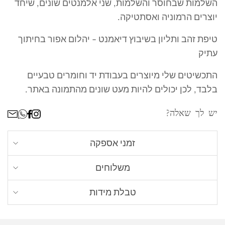
השלמות שבחוסר והשלמות, שני אלמנטים שונים, שיחד
יוצרים הרמוניה ואסתטיקה.
טיפת זהב ותליון בשיבוץ דיאמנט - יהלום אפור בחיתוך
עתיק
התכשיטים שלי מיוצרים בעבודת יד וחומרים טבעיים
בלבד, לכן יכולים להיות מעט שונים מהתמונה באתר.
ר
יש לך שאלה?
זמני אספקה
אנחנו מכינים כל תכשיט לפי הזמנה אישית, זמן
משלוחים
הייצור עשוי לקחת עד 16 ימי עסקים (לא כולל
שליח עד הבית - חינם
. עד 4 ימי עסקים מרגע
משלוח)
טבלת מידות
שההזמנה מוכנה (למעט ישובים חריגים - עד 8 ימי
איך תמצאי את מידת הטבעת הנכונה לך? כל מה
עסקים)