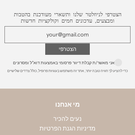
שאת צריכה זה סרגל וטבעת שיש ברשותך,
שליח עד הבית - אקספרס
, 50 ש״ח עד 2 ימי
שמתאימה לאצבע אותה תרצי למדוד.
הצטרפי לניוזלטר שלנו ותשארי מעודכנת בהטבות
עסקים מרגע שההזמנה מוכנה (למעט ישובים
ומבצעים, עדכונים חמים וקולקציות חדשות
חריגים)
משלוח לחו״ל
- בדואר רשום או משלוח אקספרס
הצטרפי
עד הבית מרגע שההזמנה מוכנה. עלות 200 ש״ח
הניחי את הטבעת על גבי סרגל, כאשר מרכז הטבעת
מונח על קצה הסרגל, ומדדי את הקוטר הפנימי שלה
לינק לפירוט מלא:
משלוחים
אני מאשר/ת קבלת דיוור פרסומי באמצעות דוא"ל ומסרונים
במילימטרים. שימי לב, חשוב למדוד את הקוטר
כדי להציע לך חוויה טובה יותר, אתר זה משתמש בעוגיות פרופיל, כולל צדדים שלישיים
הפנימי. את הקוטר שמדדת תוכלי להמיר למידה
באמצעות הטבלה הבאה:
מי אנחנו
נעים להכיר
מדיניות הגנת הפרטיות