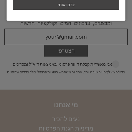
שאת צריכה זה סרגל וטבעת שיש ברשותך,
שליח עד הבית - אקספרס
, 50 ש״ח עד 2 ימי
שמתאימה לאצבע אותה תרצי למדוד.
הצטרפי לניוזלטר שלנו ותשארי מעודכנת בהטבות
עסקים מרגע שההזמנה מוכנה (למעט ישובים
ומבצעים, עדכונים חמים וקולקציות חדשות
חריגים)
משלוח לחו״ל
- בדואר רשום או משלוח אקספרס
הצטרפי
עד הבית מרגע שההזמנה מוכנה. עלות 200 ש״ח
הניחי את הטבעת על גבי סרגל, כאשר מרכז הטבעת
מונח על קצה הסרגל, ומדדי את הקוטר הפנימי שלה
לינק לפירוט מלא:
משלוחים
אני מאשר/ת קבלת דיוור פרסומי באמצעות דוא"ל ומסרונים
במילימטרים. שימי לב, חשוב למדוד את הקוטר
כדי להציע לך חוויה טובה יותר, אתר זה משתמש בעוגיות פרופיל, כולל צדדים שלישיים
הפנימי. את הקוטר שמדדת תוכלי להמיר למידה
באמצעות הטבלה הבאה:
מי אנחנו
נעים להכיר
מדיניות הגנת הפרטיות