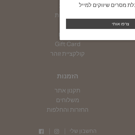
טבעות
שרשראות
מדידת קוטר צמיד
עגילים
אין ברשותך את מידתך? אין בעיה, הקיפי את אזור
צמידים
המפרק בחוט (באופן לא הדוק) ומדדי את אורכו
Gift Card
בס"מ, תוכלי להשתמש גם בסרט מדידה.
קולקציית זוהר
למדריך מידות המלא >>>
הזמנות
תקנון אתר
משלוחים
החזרות והחלפות
החשבון שלי