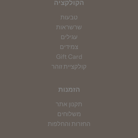
הקולקציה
טבעות
שרשראות
מדידת קוטר צמיד
עגילים
אין ברשותך את מידתך? אין בעיה, הקיפי את אזור
צמידים
המפרק בחוט (באופן לא הדוק) ומדדי את אורכו
Gift Card
בס"מ, תוכלי להשתמש גם בסרט מדידה.
קולקציית זוהר
למדריך מידות המלא >>>
הזמנות
תקנון אתר
משלוחים
החזרות והחלפות