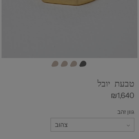
טבעת יובל
₪1,640
גוון זהב
צהוב