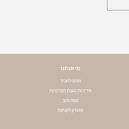
. עלות 200 ש״ח
ט מלא:
משלוחים
טבעת על גבי סרגל, כאשר מרכז הטבעת מונח על קצה
די את הקוטר הפנימי שלה במילימטרים. שימי לב, חשוב
קוטר הפנימי. את הקוטר שמדדת תוכלי להמיר למידה
טבלה הבאה:
מי אנחנו
נעים להכיר
מדיניות הגנת הפרטיות
טווה זהב
מועדון לקוחות