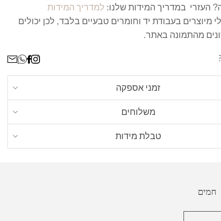
 העזרי במדריך המידות שלנו:
למדריך המידות
 מיוצרים בעבודת יד וחומרים טבעיים בלבד, לכן יכולים
נים מהתמונה באתר.
ר
זמני אספקה
ים כל תכשיט לפי הזמנה אישית, זמן הייצור עשוי לקחת
משלוחים
בית - חינם
. עד 4 ימי עסקים מרגע שההזמנה מוכנה
טבלת מידות
יגים - עד 8 ימי עסקים)
את מידת הטבעת הנכונה לך? כל מה שאת צריכה זה
בית - אקספרס
, 50 ש״ח עד 2 ימי עסקים מרגע
ת שיש ברשותך, שמתאימה לאצבע אותה תרצי למדוד.
כנה (למעט ישובים חריגים)
 חמים
ו״ל
- בדואר רשום או משלוח אקספרס עד הבית מרגע