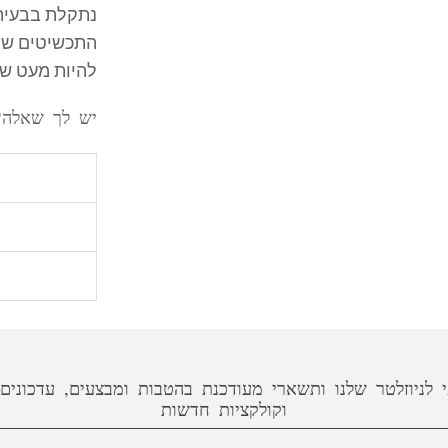
נתקלת בבעיה?
התכשיטים שלי
להיות מעט שו
יש לך שאלה?
אנחנו מכינ
אין כפל הנחות ומבצעים, בהרשמתי אני
עד 16 ימי עסקים (לא כולל משלוח)
שליח עד ה
מאשר/ת קבלת מסרים שיווקים למייל
(למעט ישובים חר
איך תמצאי 
שליח עד ה
סרגל וטבע
שההזמנה מו
 לניוזלטר שלנו ותשארי מעודכנת בהטבות ומבצעים, עדכונים
וקולקציות חדשות
משלוח לח