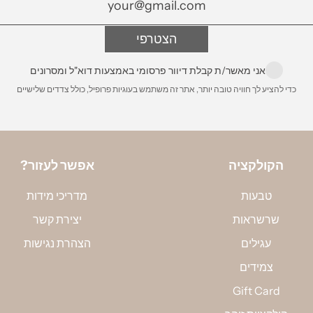
שההזמנה מוכנה
לינק לפירו
הצטרפי
הניחי את ה
הסרגל, ומד
אני מאשר/ת קבלת דיוור פרסומי באמצעות דוא"ל ומסרונים
למדוד את ה
כדי להציע לך חוויה טובה יותר, אתר זה משתמש בעוגיות פרופיל, כולל צדדים שלישיים
באמצעות ה
הקולקציה
?אפשר לעזור
טבעות
מדריכי מידות
שרשראות
יצירת קשר
עגילים
הצהרת נגישות
צמידים
Gift Card